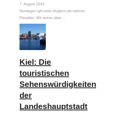
7. August 2024
Norwegen gilt unter Anglern als wahres
Paradies. Mit seiner über …
Kiel: Die
touristischen
Sehenswürdigkeiten
der
Landeshauptstadt