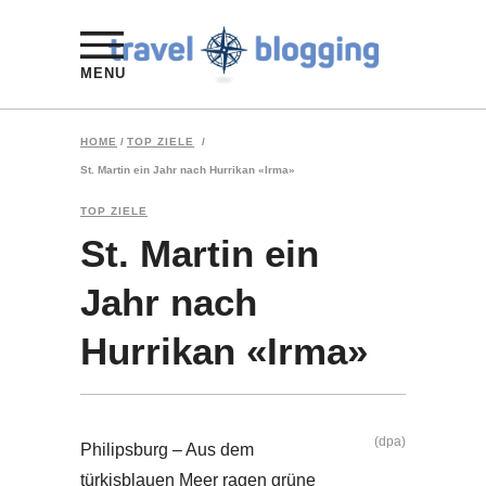
MENU
HOME
/
TOP ZIELE
/
St. Martin ein Jahr nach Hurrikan «Irma»
TOP ZIELE
St. Martin ein
Jahr nach
Hurrikan «Irma»
(dpa)
Philipsburg – Aus dem
türkisblauen Meer ragen grüne