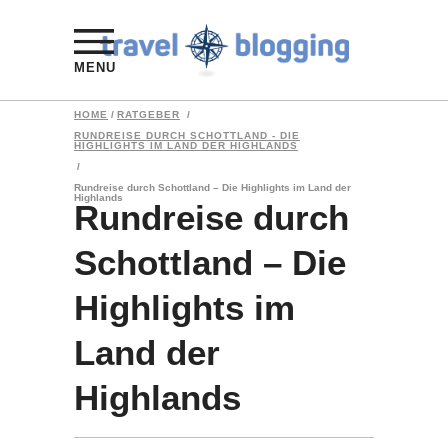
MENU
HOME
/
RATGEBER
/
RUNDREISE DURCH SCHOTTLAND - DIE
HIGHLIGHTS IM LAND DER HIGHLANDS
/
Rundreise durch Schottland – Die Highlights im Land der
Highlands
Rundreise durch
Schottland – Die
Highlights im
Land der
Highlands