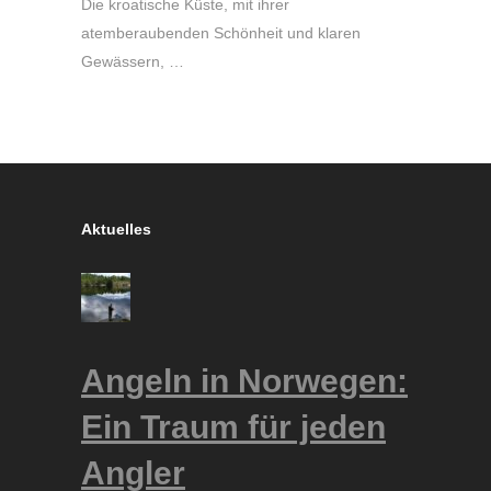
Die kroatische Küste, mit ihrer
atemberaubenden Schönheit und klaren
Gewässern, …
Aktuelles
Angeln in Norwegen:
Ein Traum für jeden
Angler