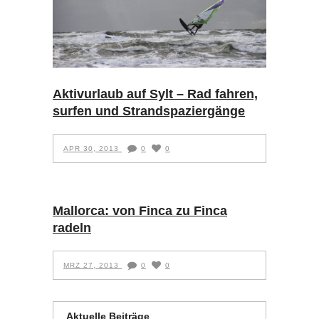
Aktivurlaub auf Sylt – Rad fahren,
surfen und Strandspaziergänge
APR 30, 2013
0
0
Mallorca: von Finca zu Finca
radeln
MRZ 27, 2013
0
0
Aktuelle Beiträge