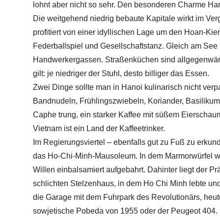
lohnt aber nicht so sehr. Den besonderen Charme Ha
Die weitgehend niedrig bebaute Kapitale wirkt im Verg
profitiert von einer idyllischen Lage um den Hoan-Ki
Federballspiel und Gesellschaftstanz. Gleich am See b
Handwerkergassen. Straßenküchen sind allgegenwärtig
gilt: je niedriger der Stuhl, desto billiger das Essen.
Zwei Dinge sollte man in Hanoi kulinarisch nicht verp
Bandnudeln, Frühlingszwiebeln, Koriander, Basilikum,
Caphe trung, ein starker Kaffee mit süßem Eierschaum 
Vietnam ist ein Land der Kaffeetrinker.
Im Regierungsviertel – ebenfalls gut zu Fuß zu erkun
das Ho-Chi-Minh-Mausoleum. In dem Marmorwürfel wu
Willen einbalsamiert aufgebahrt. Dahinter liegt der P
schlichten Stelzenhaus, in dem Ho Chi Minh lebte und 
die Garage mit dem Fuhrpark des Revolutionärs, heute
sowjetische Pobeda von 1955 oder der Peugeot 404.