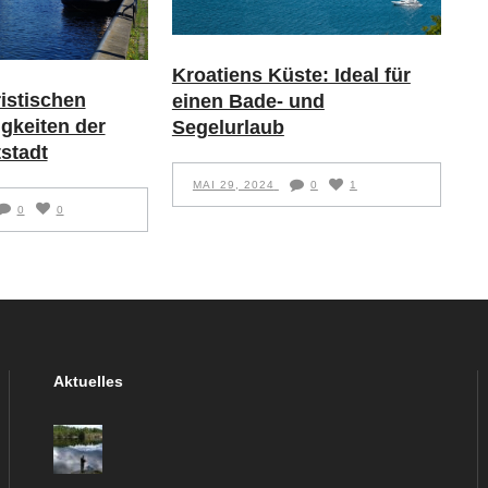
Kroatiens Küste: Ideal für
ristischen
einen Bade- und
gkeiten der
Segelurlaub
stadt
MAI 29, 2024
0
1
0
0
Aktuelles