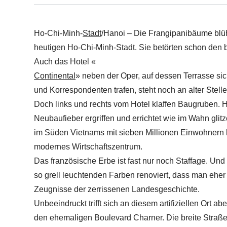
Ho-Chi-Minh-
Stadt
/Hanoi – Die Frangipanibäume blü
heutigen Ho-Chi-Minh-Stadt. Sie betörten schon den b
Auch das Hotel «
Continental
» neben der Oper, auf dessen Terrasse s
und Korrespondenten trafen, steht noch an alter Stell
Doch links und rechts vom Hotel klaffen Baugruben. H
Neubaufieber ergriffen und errichtet wie im Wahn gli
im Süden Vietnams mit sieben Millionen Einwohnern ha
modernes Wirtschaftszentrum.
Das französische Erbe ist fast nur noch Staffage. Und
so grell leuchtenden Farben renoviert, dass man eher
Zeugnisse der zerrissenen Landesgeschichte.
Unbeeindruckt trifft sich an diesem artifiziellen Ort 
den ehemaligen Boulevard Charner. Die breite Straße