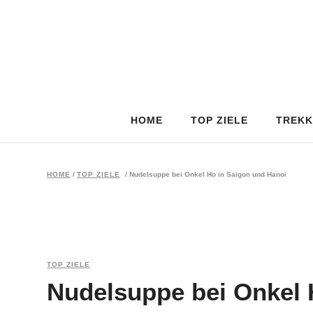
HOME
TOP ZIELE
TREKK
HOME
/
TOP ZIELE
/
Nudelsuppe bei Onkel Ho in Saigon und Hanoi
TOP ZIELE
Nudelsuppe bei Onkel 