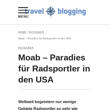
MENU
HOME
/
RATGEBER
/
Moab – Paradies für Radsportler in den USA
RATGEBER
Moab – Paradies
für Radsportler in
den USA
Weltweit begeistern nur wenige
Gebiete Radsportler so sehr wie