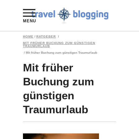
MENU
HOME
/
RATGEBER
/
MIT FRÜHER BUCHUNG ZUM GÜNSTIGEN
TRAUMURLAUB
/
Mit früher Buchung zum günstigen Traumurlaub
Mit früher
Buchung zum
günstigen
Traumurlaub