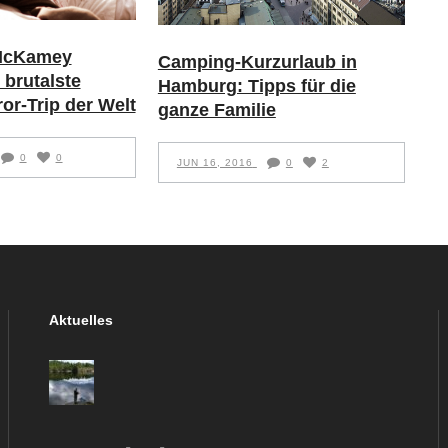
„McKamey
Camping-Kurzurlaub in
 brutalste
Hamburg: Tipps für die
or-Trip der Welt
ganze Familie
0
0
JUN 16, 2016
0
2
Aktuelles