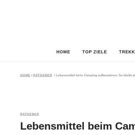
HOME
TOP ZIELE
TREKK
HOME
/
RATGEBER
/
Lebensmittel beim Camping aufbewahren: So bleibt al
RATGEBER
Lebensmittel beim Ca