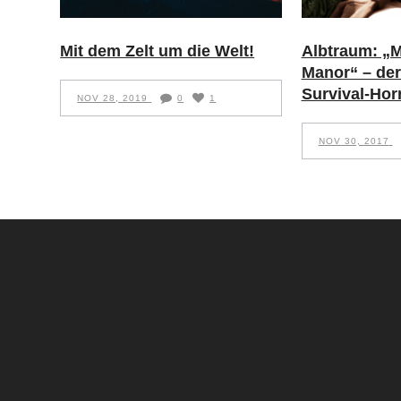
Albtraum: 
Mit dem Zelt um die Welt!
Manor“ – der
Survival-Horr
NOV 28, 2019
0
1
NOV 30, 2017