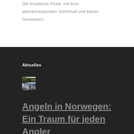
Die kroatische Küste, mit ihrer
atemberaubenden Schönheit und klaren
Gewässern, …
Aktuelles
Angeln in Norwegen:
Ein Traum für jeden
Angler