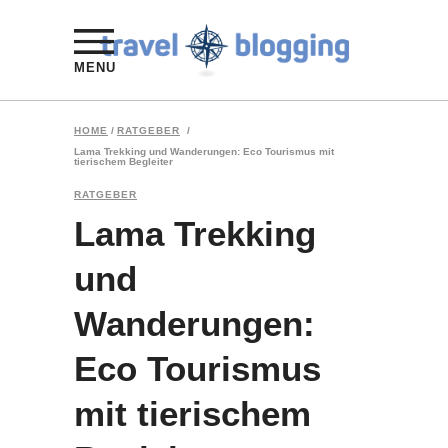
MENU
HOME
/
RATGEBER
/
Lama Trekking und Wanderungen: Eco Tourismus mit
tierischem Begleiter
RATGEBER
Lama Trekking
und
Wanderungen:
Eco Tourismus
mit tierischem