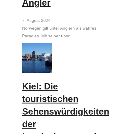
Angler
7. August 2024
Norwegen gilt unter Anglern als wahres
Paradies. Mit seiner über …
Kiel: Die
touristischen
Sehenswürdigkeiten
der