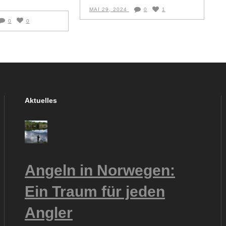
MAI 29, 2024
0
1
0
0
Aktuelles
Angeln in Norwegen:
Ein Traum für jeden
Angler