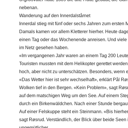
nebenan.
Wanderung auf den Innerdalstårnet
Innerdal stieg mit fünf oder sechs Jahren zum ersten M
Damals kamen vor allem Kletterer hierher. Heute dage
einen Tag oder das Wochenende anreisen. Und viele w
im Netz gesehen haben.
«Im vergangenen Jahr waren an einem Tag 200 Leute o
Touristen mussten mit dem Helikopter gerettet werden.
hoch, aber nicht zu unterschätzen. Besonders, wenn e
«Das Wetter hier ist sehr wechselhaft», erklärt Pål
Wolken tief in den Bergen. «Kein Problem», sagt Røs
auf dem matschigen Weg um den See. Auf einem Steg
durch ein Birkenwäldchen. Nach einer Stunde bergau
Auf einer Felskuppe steht ein Steinmann. «Bis hierh
sagt Røsrud. Verständlich, der Blick über beide Seen
ungemütlicher.