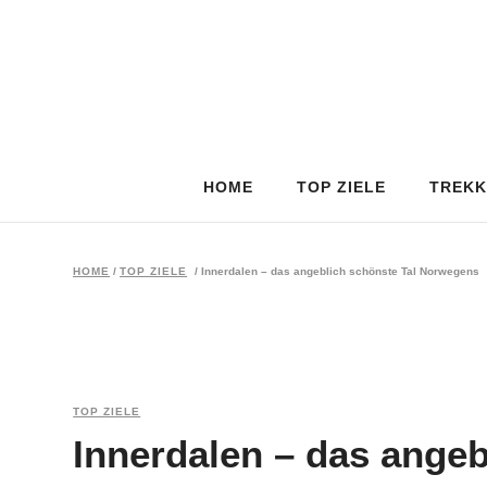
HOME
TOP ZIELE
TREKK
HOME
/
TOP ZIELE
/
Innerdalen – das angeblich schönste Tal Norwegens
TOP ZIELE
Innerdalen – das angeb