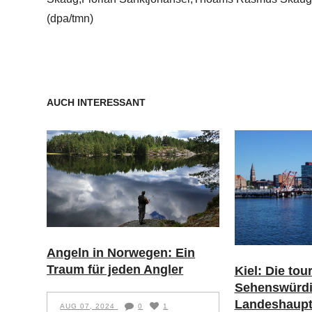
(dpa/tmn)
AUCH INTERESSANT
Angeln in Norwegen: Ein
Traum für jeden Angler
Kiel: Die tou
Sehenswürdi
Landeshaupt
AUG 07, 2024
0
1