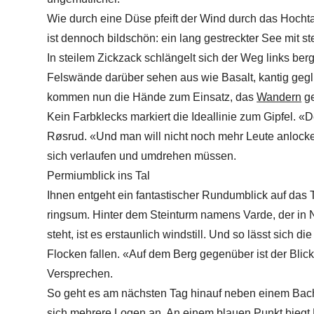
Wie durch eine Düse pfeift der Wind durch das Hocht
ist dennoch bildschön: ein lang gestreckter See mit st
In steilem Zickzack schlängelt sich der Weg links be
Felswände darüber sehen aus wie Basalt, kantig geglie
kommen nun die Hände zum Einsatz, das
Wandern
ge
Kein Farbklecks markiert die Ideallinie zum Gipfel. «D
Røsrud. «Und man will nicht noch mehr Leute anlocken
sich verlaufen und umdrehen müssen.
Permiumblick ins Tal
Ihnen entgeht ein fantastischer Rundumblick auf das T
ringsum. Hinter dem Steinturm namens Varde, der in
steht, ist es erstaunlich windstill. Und so lässt sich 
Flocken fallen. «Auf dem Berg gegenüber ist der Blick
Versprechen.
So geht es am nächsten Tag hinauf neben einem Bac
sich mehrere Logen an. An einem blauen Punkt biegt R