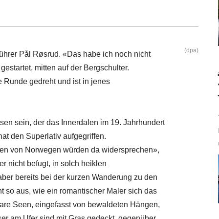
(dpa)
führer Pål Røsrud. «Das habe ich noch nicht
gestartet, mitten auf der Bergschulter.
e Runde gedreht und ist in jenes
sen sein, der das Innerdalen im 19. Jahrhundert
t den Superlativ aufgegriffen.
den von Norwegen würden da widersprechen»,
 nicht befugt, in solch heiklen
ber bereits bei der kurzen Wanderung zu den
t so aus, wie ein romantischer Maler sich das
lare Seen, eingefasst von bewaldeten Hängen,
r am Ufer sind mit Gras gedeckt, gegenüber