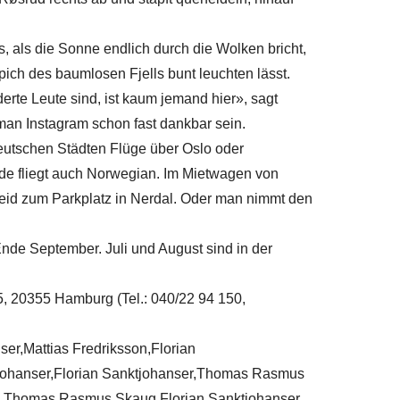
, als die Sonne endlich durch die Wolken bricht,
pich des baumlosen Fjells bunt leuchten lässt.
rte Leute sind, ist kaum jemand hier», sagt
man Instagram schon fast dankbar sein.
deutschen Städten Flüge über Oslo oder
e fliegt auch Norwegian. Im Mietwagen von
eid zum Parkplatz in Nerdal. Oder man nimmt den
Ende September. Juli und August sind in der
5, 20355 Hamburg (Tel.: 040/22 94 150,
ser,Mattias Fredriksson,Florian
johanser,Florian Sanktjohanser,Thomas Rasmus
,Thomas Rasmus Skaug,Florian Sanktjohanser