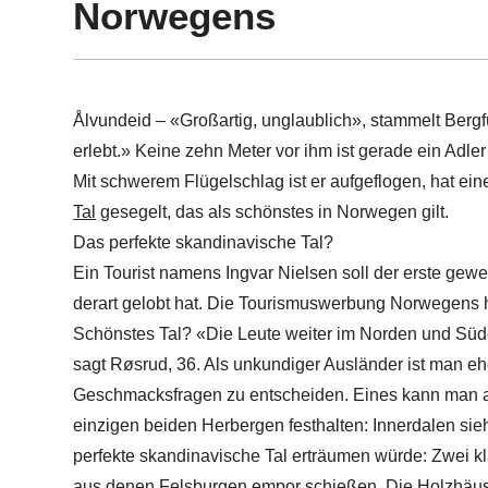
Norwegens
Ålvundeid – «Großartig, unglaublich», stammelt Berg
erlebt.» Keine zehn Meter vor ihm ist gerade ein Adler 
Mit schwerem Flügelschlag ist er aufgeflogen, hat ein
Tal
gesegelt, das als schönstes in Norwegen gilt.
Das perfekte skandinavische Tal?
Ein Tourist namens Ingvar Nielsen soll der erste gewe
derart gelobt hat. Die Tourismuswerbung Norwegens ha
Schönstes Tal? «Die Leute weiter im Norden und Sü
sagt Røsrud, 36. Als unkundiger Ausländer ist man eher
Geschmacksfragen zu entscheiden. Eines kann man a
einzigen beiden Herbergen festhalten: Innerdalen sieh
perfekte skandinavische Tal erträumen würde: Zwei k
aus denen Felsburgen empor schießen. Die Holzhäuse