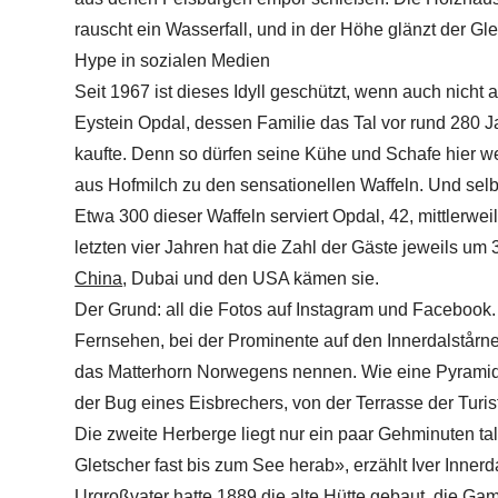
rauscht ein Wasserfall, und in der Höhe glänzt der Gle
Hype in sozialen Medien
Seit 1967 ist dieses Idyll geschützt, wenn auch nicht
Eystein Opdal, dessen Familie das Tal vor rund 280 
kaufte. Denn so dürfen seine Kühe und Schafe hier
aus Hofmilch zu den sensationellen Waffeln. Und s
Etwa 300 dieser Waffeln serviert Opdal, 42, mittlerwe
letzten vier Jahren hat die Zahl der Gäste jeweils u
China
, Dubai und den USA kämen sie.
Der Grund: all die Fotos auf Instagram und Faceboo
Fernsehen, bei der Prominente auf den Innerdalstårne
das Matterhorn Norwegens nennen. Wie eine Pyramid
der Bug eines Eisbrechers, von der Terrasse der Turist
Die zweite Herberge liegt nur ein paar Gehminuten tal
Gletscher fast bis zum See herab», erzählt Iver Innerd
Urgroßvater hatte 1889 die alte Hütte gebaut, die Ga