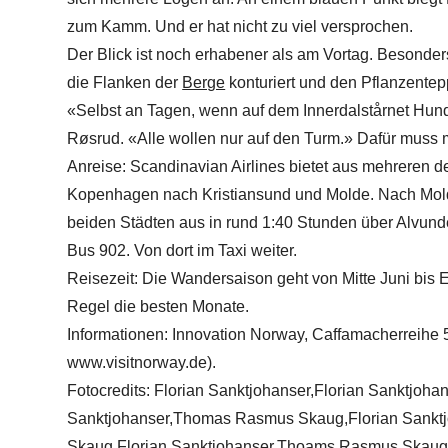
zum Kamm. Und er hat nicht zu viel versprochen.
Der Blick ist noch erhabener als am Vortag. Besonders
die Flanken der
Berge
konturiert und den Pflanzentep
«Selbst an Tagen, wenn auf dem Innerdalstårnet Hunde
Røsrud. «Alle wollen nur auf den Turm.» Dafür muss 
Anreise: Scandinavian Airlines bietet aus mehreren 
Kopenhagen nach Kristiansund und Molde. Nach Mold
beiden Städten aus in rund 1:40 Stunden über Alvund
Bus 902. Von dort im Taxi weiter.
Reisezeit: Die Wandersaison geht von Mitte Juni bis 
Regel die besten Monate.
Informationen: Innovation Norway, Caffamacherreihe 
www.visitnorway.de).
Fotocredits: Florian Sanktjohanser,Florian Sanktjohan
Sanktjohanser,Thomas Rasmus Skaug,Florian Sankt
Skaug,Florian Sanktjohanser,Thoams Rasmus Skaug