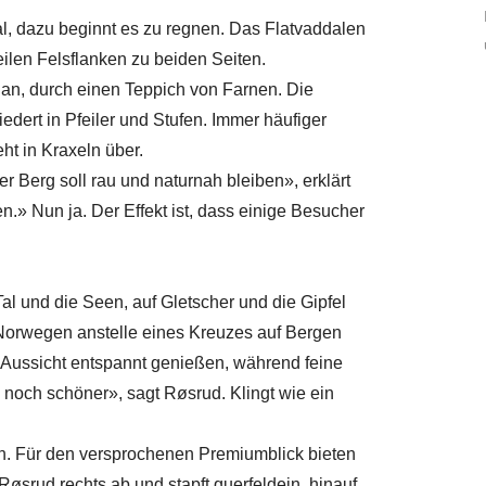
al, dazu beginnt es zu regnen. Das Flatvaddalen
eilen Felsflanken zu beiden Seiten.
rgan, durch einen Teppich von Farnen. Die
dert in Pfeiler und Stufen. Immer häufiger
ht in Kraxeln über.
er Berg soll rau und naturnah bleiben», erklärt
.» Nun ja. Der Effekt ist, dass einige Besucher
al und die Seen, auf Gletscher und die Gipfel
 Norwegen anstelle eines Kreuzes auf Bergen
die Aussicht entspannt genießen, während feine
 noch schöner», sagt Røsrud. Klingt wie ein
h. Für den versprochenen Premiumblick bieten
øsrud rechts ab und stapft querfeldein, hinauf