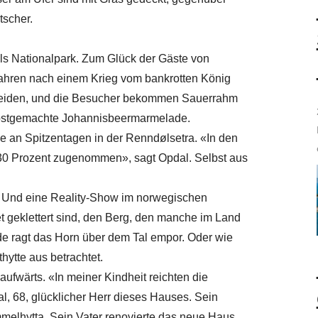
tscher.
 als Nationalpark. Zum Glück der Gäste von
Jahren nach einem Krieg vom bankrotten König
 weiden, und die Besucher bekommen Sauerrahm
elbstgemachte Johannisbeermarmelade.
ile an Spitzentagen in der Renndølsetra. «In den
m 30 Prozent zugenommen», sagt Opdal. Selbst aus
k. Und eine Reality-Show im norwegischen
t geklettert sind, den Berg, den manche im Land
e ragt das Horn über dem Tal empor. Oder wie
hytte aus betrachtet.
aufwärts. «In meiner Kindheit reichten die
al, 68, glücklicher Herr dieses Hauses. Sein
mmelhytta. Sein Vater renovierte das neue Haus