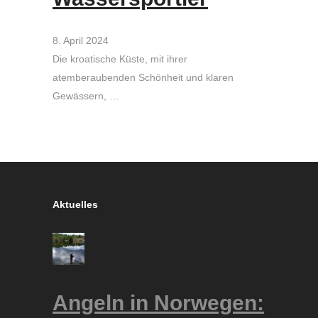
8. April 2024
Die kroatische Küste, mit ihrer
atemberaubenden Schönheit und klaren
Gewässern, …
Aktuelles
Angeln in Norwegen: