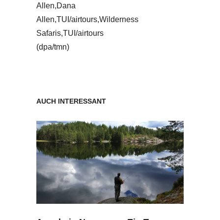
Allen,Dana
Allen,TUI/airtours,Wilderness
Safaris,TUI/airtours
(dpa/tmn)
AUCH INTERESSANT