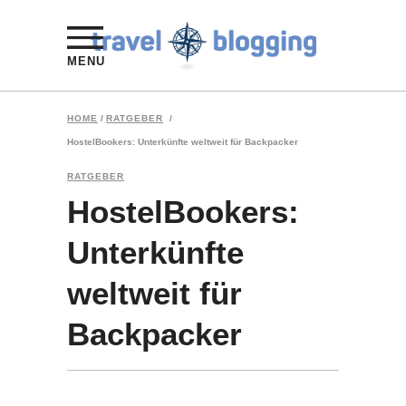
MENU
HOME
/
RATGEBER
/
HostelBookers: Unterkünfte weltweit für Backpacker
RATGEBER
HostelBookers:
Unterkünfte
weltweit für
Backpacker