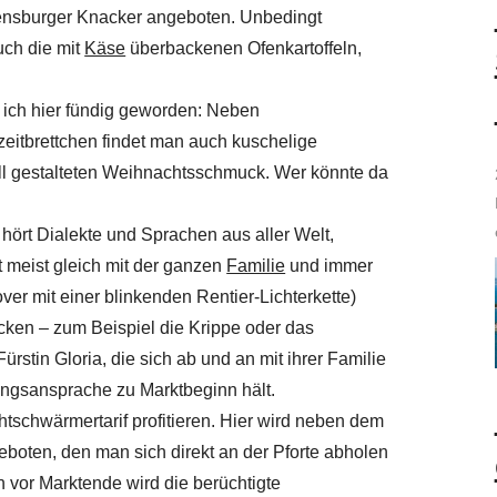
ensburger Knacker angeboten. Unbedingt
uch die mit
Käse
überbackenen Ofenkartoffeln,
ich hier fündig geworden: Neben
eitbrettchen findet man auch kuschelige
ll gestalteten Weihnachtsschmuck. Wer könnte da
 hört Dialekte und Sprachen aus aller Welt,
t meist gleich mit der ganzen
Familie
und immer
over mit einer blinkenden Rentier-Lichterkette)
ecken – zum Beispiel die Krippe oder das
ürstin Gloria, die sich ab und an mit ihrer Familie
ungsansprache zu Marktbeginn hält.
tschwärmertarif profitieren. Hier wird neben dem
geboten, den man sich direkt an der Pforte abholen
 vor Marktende wird die berüchtigte