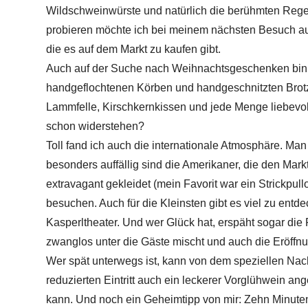
Wildschweinwürste und natürlich die berühmten Reg
probieren möchte ich bei meinem nächsten Besuch a
die es auf dem Markt zu kaufen gibt.
Auch auf der Suche nach Weihnachtsgeschenken bin 
handgeflochtenen Körben und handgeschnitzten Brotz
Lammfelle, Kirschkernkissen und jede Menge liebevo
schon widerstehen?
Toll fand ich auch die internationale Atmosphäre. Man
besonders auffällig sind die Amerikaner, die den Mark
extravagant gekleidet (mein Favorit war ein Strickpull
besuchen. Auch für die Kleinsten gibt es viel zu entd
Kasperltheater. Und wer Glück hat, erspäht sogar die F
zwanglos unter die Gäste mischt und auch die Eröffn
Wer spät unterwegs ist, kann von dem speziellen Nach
reduzierten Eintritt auch ein leckerer Vorglühwein an
kann. Und noch ein Geheimtipp von mir: Zehn Minuten