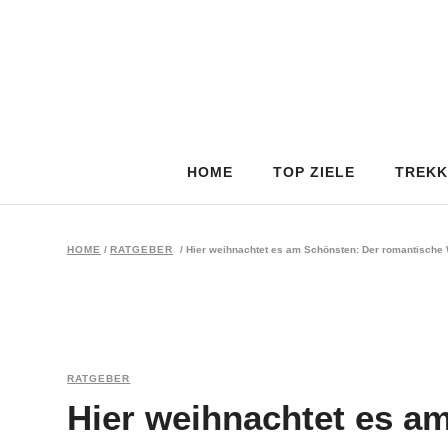
HOME
TOP ZIELE
TREKK
HOME
/
RATGEBER
/
Hier weihnachtet es am Schönsten: Der romantische 
RATGEBER
Hier weihnachtet es a