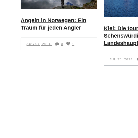
Angeln in Norwegen: Ein
Traum für jeden Angler
Kiel: Die tou
Sehenswürdi
Landeshaupt
AUG 07, 2024
0
1
JUL 25, 2024