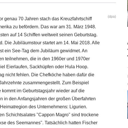
(dpa)
Vor genau 70 Jahren stach das Kreuzfahrtschiff
rika zu befördern. Das war am 31. März 1948.
sten auf 14 Schiffen weltweit seinen Geburtstag.
d. Die Jubiläumstour startet am 14. Mai 2018. Alle
st ein See-Tag dem Jubiläum gewidmet. An
en teilnehmen, die in den 1960er und 1970er
piel Eierlaufen, Sackhüpfen oder Hula Hoop.
ag nicht fehlen. Die Chefköche haben dafür die
 Jahrzehnte zusammengestellt. Zum Beispiel
 kommt im Geburtstagsjahr wieder auf die
n in den Anfangsjahren der großen Überfahrten
 Heimatregion des Unternehmens: Ligurien.
ten Schichtsalates "Cappon Magro" sind trockene
Kekse des Seemannes". Tatsächlich hatten Fischer