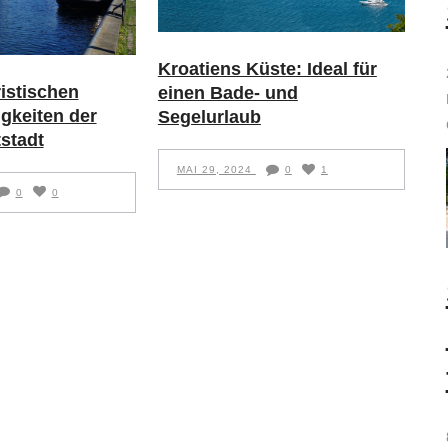
Kroatiens Küste: Ideal für
ristischen
einen Bade- und
gkeiten der
Segelurlaub
stadt
MAI 29, 2024
0
1
0
0