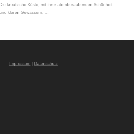
Die kroatische Küste, mit ihrer atemberaubenden Schönheit
und klaren Gewässern, …
Impressum
|
Datenschutz