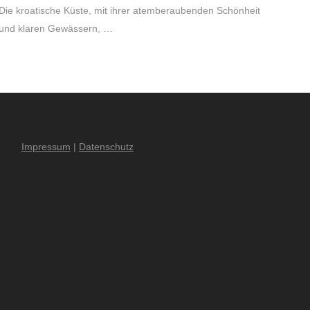
Die kroatische Küste, mit ihrer atemberaubenden Schönheit
und klaren Gewässern, …
Impressum
|
Datenschutz