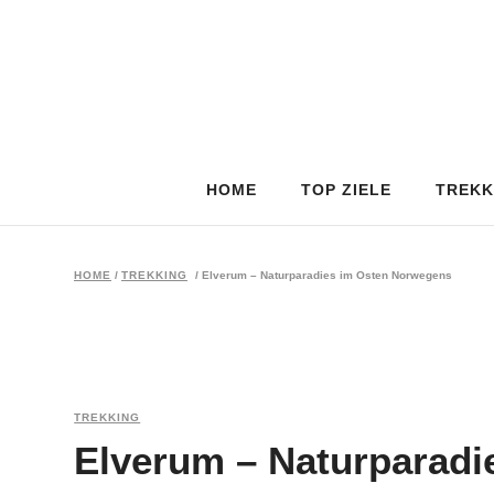
HOME
TOP ZIELE
TREKK
HOME
/
TREKKING
/
Elverum – Naturparadies im Osten Norwegens
TREKKING
Elverum – Naturparad