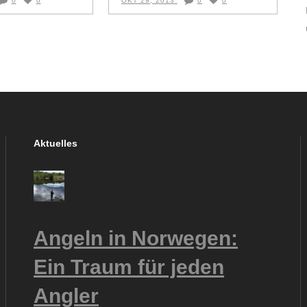
0
0
OKT 29, 2013
0
0
Aktuelles
Angeln in Norwegen:
Ein Traum für jeden
Angler