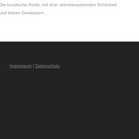
Die kroatische Küste, mit ihrer atemberaubenden Schönheit
und klaren Gewässern, …
Impressum
|
Datenschutz