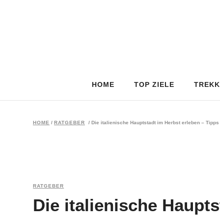
HOME
TOP ZIELE
TREKK
HOME
/
RATGEBER
/
Die italienische Hauptstadt im Herbst erleben – Tipps 
RATGEBER
Die italienische Haupts