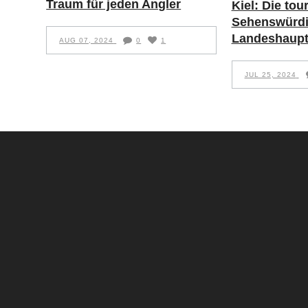
Traum für jeden Angler
Kiel: Die tou
Sehenswürdi
Landeshaupt
AUG 07, 2024
0
1
JUL 25, 2024