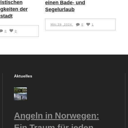
ristischen
einen Bade- und
gkeiten der
Segelurlaub
stadt
MAI 29, 2024
0
1
0
0
Aktuelles
Angeln in Norwegen:
Ein Traum für jeden