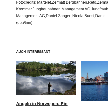
Fotocredits: Martelet,Zermatt Bergbahnen,Reto,Zerm
Kremmer,Jungfraubahnen Management AG,Jungfrau
Management AG,Daniel Zangerl,Nicola Buosi,Daniel Z
(dpa/tmn)
AUCH INTERESSANT
Angeln in Norwegen: Ein