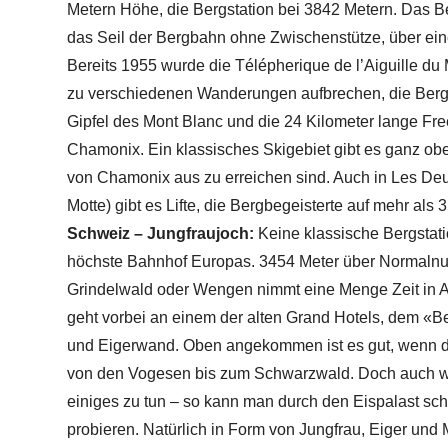
Metern Höhe, die Bergstation bei 3842 Metern. Das 
das Seil der Bergbahn ohne Zwischenstütze, über ei
Bereits 1955 wurde die Télépherique de l’Aiguille du 
zu verschiedenen Wanderungen aufbrechen, die Bergst
Gipfel des Mont Blanc und die 24 Kilometer lange Fre
Chamonix. Ein klassisches Skigebiet gibt es ganz obe
von Chamonix aus zu erreichen sind. Auch in Les De
Motte) gibt es Lifte, die Bergbegeisterte auf mehr als
Schweiz – Jungfraujoch:
Keine klassische Bergstati
höchste Bahnhof Europas. 3454 Meter über Normalnull i
Grindelwald oder Wengen nimmt eine Menge Zeit in Ans
geht vorbei an einem der alten Grand Hotels, dem «B
und Eigerwand. Oben angekommen ist es gut, wenn das 
von den Vogesen bis zum Schwarzwald. Doch auch wenn
einiges zu tun – so kann man durch den Eispalast sc
probieren. Natürlich in Form von Jungfrau, Eiger und