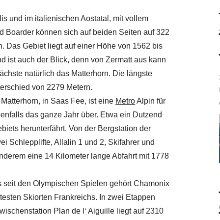
s und im italienischen Aostatal, mit vollem
nd Boarder können sich auf beiden Seiten auf 322
. Das Gebiet liegt auf einer Höhe von 1562 bis
nd ist auch der Blick, denn von Zermatt aus kann
chste natürlich das Matterhorn. Die längste
terschied von 2279 Metern.
 Matterhorn, in Saas Fee, ist eine
Metro
Alpin für
benfalls das ganze Jahr über. Etwa ein Dutzend
iets herunterfährt. Von der Bergstation der
Schlepplifte, Allalin 1 und 2, Skifahrer und
anderem eine 14 Kilometer lange Abfahrt mit 1778
s seit den Olympischen Spielen gehört Chamonix
testen Skiorten Frankreichs. In zwei Etappen
ischenstation Plan de l‘ Aiguille liegt auf 2310