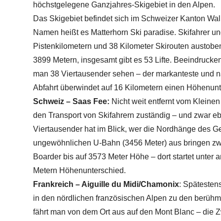
höchstgelegene Ganzjahres-Skigebiet in den Alpen.
Das Skigebiet befindet sich im Schweizer Kanton Walli
Namen heißt es Matterhorn Ski paradise. Skifahrer u
Pistenkilometern und 38 Kilometer Skirouten austoben
3899 Metern, insgesamt gibt es 53 Lifte. Beeindrucke
man 38 Viertausender sehen – der markanteste und nä
Abfahrt überwindet auf 16 Kilometern einen Höhenun
Schweiz – Saas Fee:
Nicht weit entfernt vom Kleinen
den Transport von Skifahrern zuständig – und zwar e
Viertausender hat im Blick, wer die Nordhänge des Geb
ungewöhnlichen U-Bahn (3456 Meter) aus bringen zwei 
Boarder bis auf 3573 Meter Höhe – dort startet unter 
Metern Höhenunterschied.
Frankreich – Aiguille du Midi/Chamonix
: Spätesten
in den nördlichen französischen Alpen zu den berühm
fährt man von dem Ort aus auf den Mont Blanc – die Zw