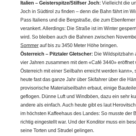
Italien – Geisterspitze/Stilfser Joch:
Vielleicht die u
Joch in Südtirol zu finden – denn die Bahn fährt im Win
Pass Italiens und die Bergstraße, die zum Ebenferner 
verankert. Allerdings: Die Straße ist im Winter gesperrt
wird. So bleiben auch die Bahnen zwischen November
Sommer
auf bis zu 3450 Meter Höhe bringen.
Österreich – Pitztaler Gletscher:
Die Wildspitzbahn a
vier Jahren zusammen mit dem «Café 3440» eröffnet w
Österreich mit einer Seilbahn erreicht werden kann»,
heute fast das ganze Jahr über Skifahrer über die Hä
provisorische Materialseilbahn erbaut, einige Bautei
geflogen. Dünne Luft und Windböen, dazu ein sehr k
andere als einfach. Auch heute gibt es laut Herovits
im höchsten Kaffeehaus des Landes: So musste der Bar
richtig eingestellt war. Und der Konditor muss ein b
seine Torten und Strudel gelingen.