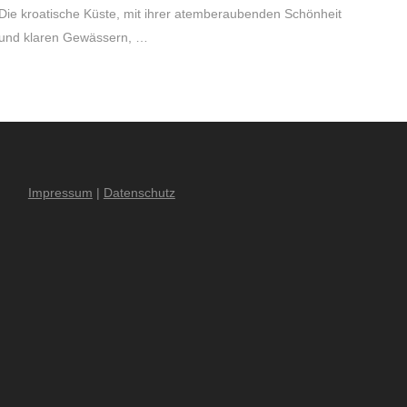
Die kroatische Küste, mit ihrer atemberaubenden Schönheit
und klaren Gewässern, …
Impressum
|
Datenschutz