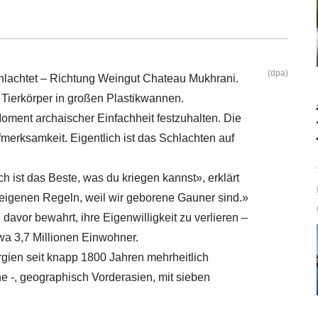
(dpa)
chlachtet – Richtung Weingut Chateau Mukhrani.
 Tierkörper in großen Plastikwannen.
ment archaischer Einfachheit festzuhalten. Die
fmerksamkeit. Eigentlich ist das Schlachten auf
h ist das Beste, was du kriegen kannst», erklärt
eigenen Regeln, weil wir geborene Gauner sind.»
davor bewahrt, ihre Eigenwilligkeit zu verlieren –
wa 3,7 Millionen Einwohner.
orgien seit knapp 1800 Jahren mehrheitlich
che -, geographisch Vorderasien, mit sieben