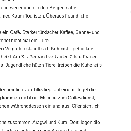
t und weiter oben in den Bergen nahe
amer. Kaum Touristen. Überaus freundliche
s ein Café. Starker türkischer Kaffee, Sahne- und
hnet nicht mal ein Euro.
en Vorgärten stapelt sich Kuhmist – getrocknet
erheizt. Am Straßenrand verkaufen ältere Frauen
ja. Jugendliche hüten
Tiere
, treiben die Kühe teils
r nördlich von Tiflis liegt auf einem Hügel die
g kommen nicht nur Mönche zum Gottesdienst,
gehen währenddessen ein und aus. Offensichtlich
iens zusammen, Aragwi und Kura. Dort liegen die
en Handelsstädte zwischen Kaspischem und