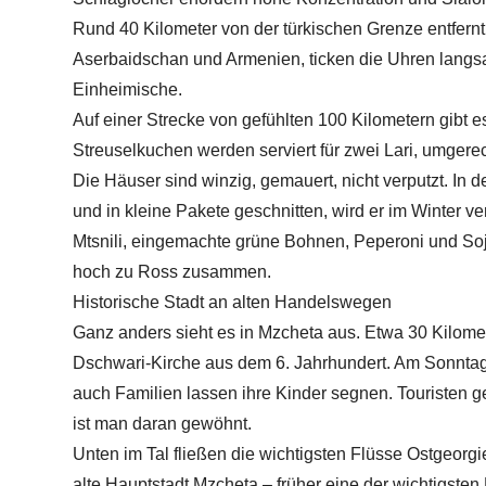
Rund 40 Kilometer von der türkischen Grenze entfern
Aserbaidschan und Armenien, ticken die Uhren langs
Einheimische.
Auf einer Strecke von gefühlten 100 Kilometern gibt e
Streuselkuchen werden serviert für zwei Lari, umgerec
Die Häuser sind winzig, gemauert, nicht verputzt. In d
und in kleine Pakete geschnitten, wird er im Winter v
Mtsnili, eingemachte grüne Bohnen, Peperoni und So
hoch zu Ross zusammen.
Historische Stadt an alten Handelswegen
Ganz anders sieht es in Mzcheta aus. Etwa 30 Kilomete
Dschwari-Kirche aus dem 6. Jahrhundert. Am Sonnta
auch Familien lassen ihre Kinder segnen. Touristen 
ist man daran gewöhnt.
Unten im Tal fließen die wichtigsten Flüsse Ostgeorg
alte Hauptstadt Mzcheta – früher eine der wichtigst