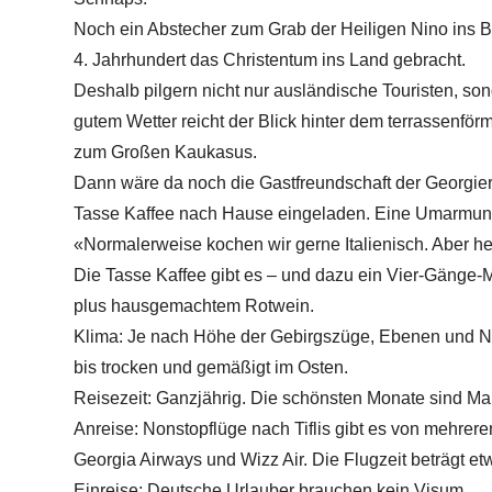
Noch ein Abstecher zum Grab der Heiligen Nino ins B
4. Jahrhundert das Christentum ins Land gebracht.
Deshalb pilgern nicht nur ausländische Touristen, so
gutem Wetter reicht der Blick hinter dem terrassenför
zum Großen Kaukasus.
Dann wäre da noch die Gastfreundschaft der Georgier
Tasse Kaffee nach Hause eingeladen. Eine Umarmun
«Normalerweise kochen wir gerne Italienisch. Aber he
Die Tasse Kaffee gibt es – und dazu ein Vier-Gänge
plus hausgemachtem Rotwein.
Klima: Je nach Höhe der Gebirgszüge, Ebenen und Ni
bis trocken und gemäßigt im Osten.
Reisezeit: Ganzjährig. Die schönsten Monate sind Ma
Anreise: Nonstopflüge nach Tiflis gibt es von mehrer
Georgia Airways und Wizz Air. Die Flugzeit beträgt etw
Einreise: Deutsche Urlauber brauchen kein Visum.