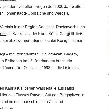
d, sondern vor allem wegen der 8000 Jahre alten
der Höhlenstädte Uplisziche und Wardsia.
ri, Wardsia in der Region Samzche-Dschawachetien
luss
im Kaukasus, der Kura. König Giorgi III. ließ
Perser abzuwehren. Seine Tochter Königin Tamar
egt – mit Wohnräumen, Bibliotheken, Bädern,
in Erdbeben im 13. Jahrhundert brach ein
 Räume. Der Ort ist seit 1993 für die Liste des
n Kaukasus, perlen Wasserfälle aus saftig
Ufer des Flusses Parvani. Auf den Bergspitzen in
 sind im denkbar schlechten Zustand.
mfahren.