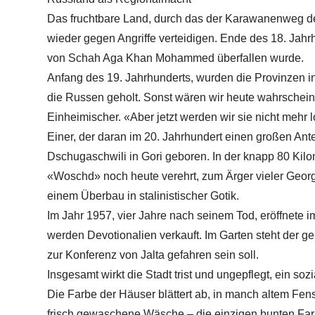
Das fruchtbare Land, durch das der Karawanenweg der
wieder gegen Angriffe verteidigen. Ende des 18. Jahrhu
von Schah Aga Khan Mohammed überfallen wurde.
Anfang des 19. Jahrhunderts, wurden die Provinzen i
die Russen geholt. Sonst wären wir heute wahrscheinl
Einheimischer. «Aber jetzt werden wir sie nicht mehr l
Einer, der daran im 20. Jahrhundert einen großen Antei
Dschugaschwili in Gori geboren. In der knapp 80 Kilome
«Woschd» noch heute verehrt, zum Ärger vieler Georg
einem Überbau in stalinistischer Gotik.
Im Jahr 1957, vier Jahre nach seinem Tod, eröffnete
werden Devotionalien verkauft. Im Garten steht der 
zur Konferenz von Jalta gefahren sein soll.
Insgesamt wirkt die Stadt trist und ungepflegt, ein so
Die Farbe der Häuser blättert ab, in manch altem Fen
frisch gewaschene Wäsche – die einzigen bunten Far