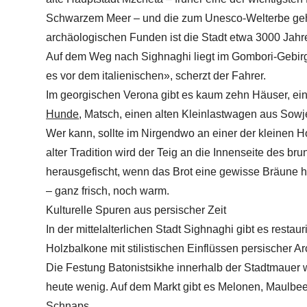
Schwarzem Meer – und die zum Unesco-Welterbe geh
archäologischen Funden ist die Stadt etwa 3000 Jahre
Auf dem Weg nach Sighnaghi liegt im Gombori-Gebirge
es vor dem italienischen», scherzt der Fahrer.
Im georgischen Verona gibt es kaum zehn Häuser, ei
Hunde
, Matsch, einen alten Kleinlastwagen aus Sowje
Wer kann, sollte im Nirgendwo an einer der kleinen H
alter Tradition wird der Teig an die Innenseite des b
herausgefischt, wenn das Brot eine gewisse Bräune 
– ganz frisch, noch warm.
Kulturelle Spuren aus persischer Zeit
In der mittelalterlichen Stadt Sighnaghi gibt es restau
Holzbalkone mit stilistischen Einflüssen persischer Arc
Die Festung Batonistsikhe innerhalb der Stadtmauer 
heute wenig. Auf dem Markt gibt es Melonen, Maulbe
Schnaps.