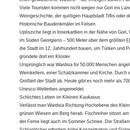
Viele Touristen kommen nicht wegen nur Gori ins Lan
Weingeschichte, der quirligen Hauptstadt Tiflis oder 
Historische Baudenkmäler im Felsen
Uplisziche liegt in Innerkartlien in der Nähe von Go
im Süden Georgiens – 500 Meter über dem größten
F
die Stadt im 12. Jahrhundert bauen, um Türken und 
gründete dort ein Kloster.
Ursprünglich war Wardsia für 50.000 Menschen angel
Weinkellern, einer Schatzkammer und Kirche. Durch e
Großteil der Stadt ab. Heute gibt es noch mehr als 700
Unesco-Welterbes angemeldet.
Schlichtes Leben im Kleinen Kaukasus
Verlässt man Wardsia Richtung Hochebene des Kleine
grünen Wiesen am Berg herab. Fischreiher sitzen am 
der Ferne liegt auch im Sommer Schnee. Die Straßen
Schlaglöcher erfordern hohe Konzentration und Slalo