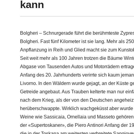
kann
Bolgheri – Schnurgerade führt die berühmteste Zypre
Bolgheri. Fast fünf Kilometer ist sie lang. Mehr als 2
Anpflanzung in Reih und Glied macht sie zum Kunsto
Seit weit mehr als 100 Jahren trotzen die Bäume Win
Abgase von Tausenden Autos und Motorrädern ertrage
Anfang des 20. Jahrhunderts verirrte sich kaum jeman
Livorno. In den Wäldern wurde gejagt, an der Küste 
Getreide angebaut. Aus Trauben kelterte man nur ei
nach dem Krieg, als der von den Deutschen angeheizt
herüberschwappte. Wirklich wachgeküsst aber wurde si
Weine wie Sassicaia, Ornellaia und Masseto gehören 
der «Supertoskaner», die Piero Antinori Anfang der 19
die in der Toskana am weitesten verbreitete Sangioves