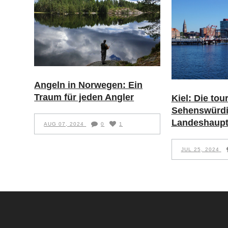
Angeln in Norwegen: Ein
Traum für jeden Angler
Kiel: Die tou
Sehenswürdi
Landeshaupt
AUG 07, 2024
0
1
JUL 25, 2024