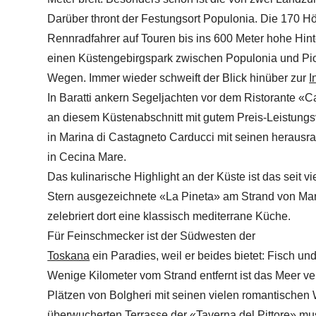
Darüber thront der Festungsort Populonia. Die 170 Hö
Rennradfahrer auf Touren bis ins 600 Meter hohe Hint
einen Küstengebirgspark zwischen Populonia und P
Wegen. Immer wieder schweift der Blick hinüber zur
I
In Baratti ankern Segeljachten vor dem Ristorante «C
an diesem Küstenabschnitt mit gutem Preis-Leistungs
in Marina di Castagneto Carducci mit seinen herausr
in Cecina Mare.
Das kulinarische Highlight an der Küste ist das seit 
Stern ausgezeichnete «La Pineta» am Strand von Mar
zelebriert dort eine klassisch mediterrane Küche.
Für Feinschmecker ist der Südwesten der
Toskana
ein Paradies, weil er beides bietet: Fisch un
Wenige Kilometer vom Strand entfernt ist das Meer v
Plätzen von Bolgheri mit seinen vielen romantischen
überwucherten Terrasse der «Taverna del Pittore» mus