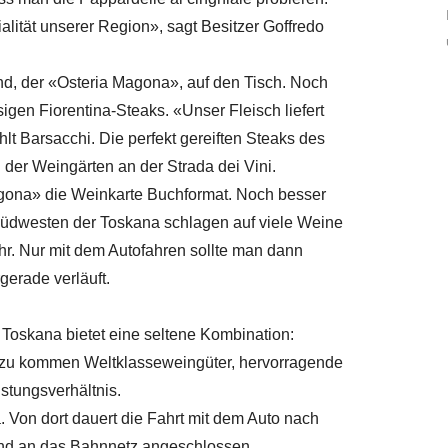
lität unserer Region», sagt Besitzer Goffredo
d, der «Osteria Magona», auf den Tisch. Noch
igen Fiorentina-Steaks. «Unser Fleisch liefert
lt Barsacchi. Die perfekt gereiften Steaks des
n der Weingärten an der Strada dei Vini.
agona» die Weinkarte Buchformat. Noch besser
 Südwesten der Toskana schlagen auf viele Weine
hr. Nur mit dem Autofahren sollte man dann
gerade verläuft.
 Toskana bietet eine seltene Kombination:
Dazu kommen Weltklasseweingüter, hervorragende
stungsverhältnis.
a. Von dort dauert die Fahrt mit dem Auto nach
sind an das Bahnnetz angeschlossen.