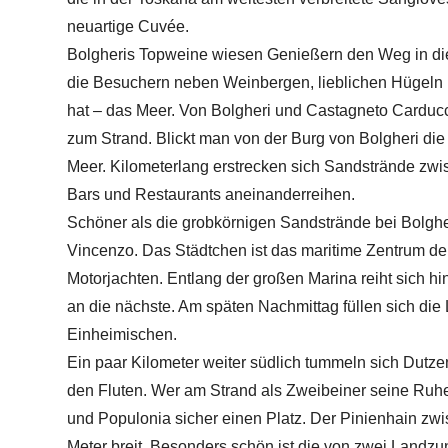
neuartige Cuvée.
Bolgheris Topweine wiesen Genießern den Weg in die
die Besuchern neben Weinbergen, lieblichen Hügeln u
hat – das Meer. Von Bolgheri und Castagneto Carducci
zum Strand. Blickt man von der Burg von Bolgheri die
Meer. Kilometerlang erstrecken sich Sandstrände zwi
Bars und Restaurants aneinanderreihen.
Schöner als die grobkörnigen Sandstrände bei Bolghe
Vincenzo. Das Städtchen ist das maritime Zentrum d
Motorjachten. Entlang der großen Marina reiht sich hi
an die nächste. Am späten Nachmittag füllen sich die
Einheimischen.
Ein paar Kilometer weiter südlich tummeln sich Dutz
den Fluten. Wer am Strand als Zweibeiner seine Ruh
und Populonia sicher einen Platz. Der Pinienhain zwi
Meter breit. Besonders schön ist die von zwei Landzu