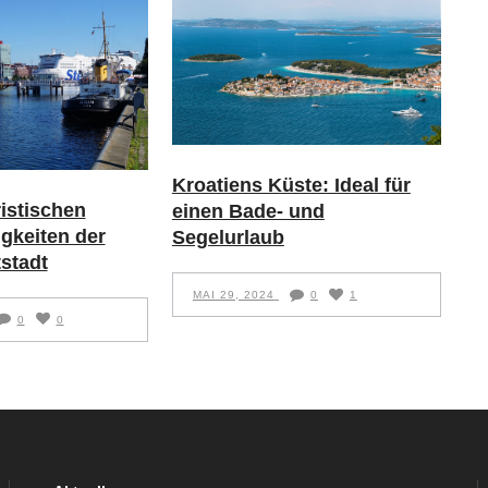
Kroatiens Küste: Ideal für
ristischen
einen Bade- und
gkeiten der
Segelurlaub
stadt
MAI 29, 2024
0
1
0
0