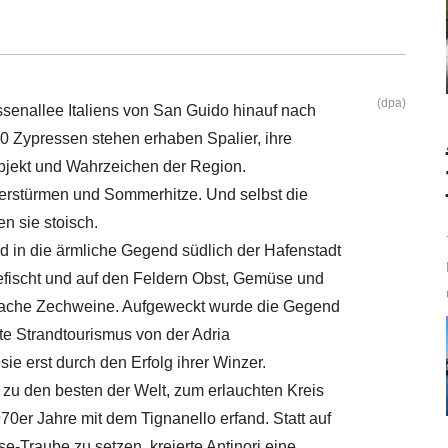
(dpa)
ssenallee Italiens von San Guido hinauf nach
500 Zypressen stehen erhaben Spalier, ihre
bjekt und Wahrzeichen der Region.
terstürmen und Sommerhitze. Und selbst die
n sie stoisch.
d in die ärmliche Gegend südlich der Hafenstadt
gefischt und auf den Feldern Obst, Gemüse und
nfache Zechweine. Aufgeweckt wurde die Gegend
e Strandtourismus von der Adria
e erst durch den Erfolg ihrer Winzer.
zu den besten der Welt, zum erlauchten Kreis
70er Jahre mit dem Tignanello erfand. Statt auf
e-Traube zu setzen, kreierte Antinori eine