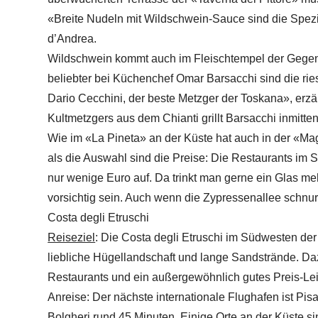
«Breite Nudeln mit Wildschwein-Sauce sind die Spezia
d’Andrea.
Wildschwein kommt auch im Fleischtempel der Gegen
beliebter bei Küchenchef Omar Barsacchi sind die ries
Dario Cecchini, der beste Metzger der Toskana», erzäh
Kultmetzgers aus dem Chianti grillt Barsacchi inmitte
Wie im «La Pineta» an der Küste hat auch in der «M
als die Auswahl sind die Preise: Die Restaurants im
nur wenige Euro auf. Da trinkt man gerne ein Glas me
vorsichtig sein. Auch wenn die Zypressenallee schnur
Costa degli Etruschi
Reiseziel
: Die Costa degli Etruschi im Südwesten der
liebliche Hügellandschaft und lange Sandstrände. 
Restaurants und ein außergewöhnlich gutes Preis-Lei
Anreise: Der nächste internationale Flughafen ist Pis
Bolgheri rund 45 Minuten. Einige Orte an der Küste 