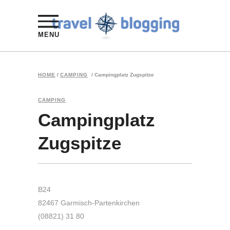
MENU
HOME
/
CAMPING
/
Campingplatz Zugspitze
CAMPING
Campingplatz
Zugspitze
B24
82467 Garmisch-Partenkirchen
(08821) 31 80