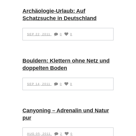
Archäologie-Urlaub: Auf
Schatzsuche in Deutschland
SEP 22, 2011
0
0
Bouldern: Klettern ohne Netz und
doppelten Boden
SEP 14, 2011
0
0
Canyoning – Adrenalin und Natur
pur
AUG 05, 2011
2
0