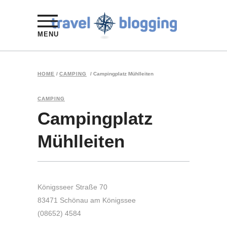
MENU
HOME
/
CAMPING
/
Campingplatz Mühlleiten
CAMPING
Campingplatz
Mühlleiten
Königsseer Straße 70
83471 Schönau am Königssee
(08652) 4584