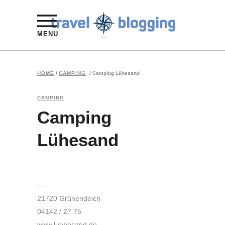
MENU
HOME
/
CAMPING
/
Camping Lühesand
CAMPING
Camping
Lühesand
– –
21720 Grünendeich
04142 / 27 75
www.luehesand.de