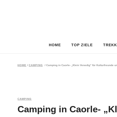
HOME
TOP ZIELE
TREKK
HOME
/
CAMPING
/
Camping in Caorle- „Klein Venedig“ für Kulturfreunde 
CAMPING
Camping in Caorle- „Kl