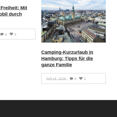
Freiheit: Mit
bil durch
0
0
Camping-Kurzurlaub in
Hamburg: Tipps für die
ganze Familie
JUN 16, 2016
0
2