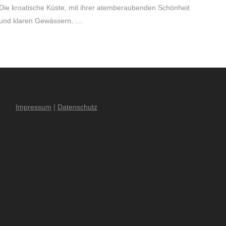
Die kroatische Küste, mit ihrer atemberaubenden Schönheit
und klaren Gewässern, …
Impressum
|
Datenschutz