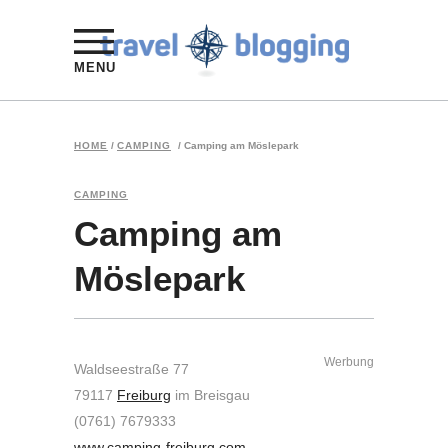
MENU
HOME
/
CAMPING
/
Camping am Möslepark
CAMPING
Camping am
Möslepark
Werbung
Waldseestraße 77
79117
Freiburg
im Breisgau
(0761) 7679333
www.camping-freiburg.com