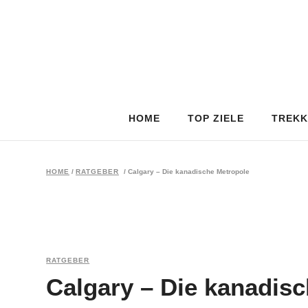
HOME
TOP ZIELE
TREKK
HOME
/
RATGEBER
/
Calgary – Die kanadische Metropole
RATGEBER
Calgary – Die kanadis