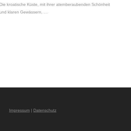
Die kroatische Küste, mit ihrer atemberaubenden Schönheit
und klaren Gewässern, …
Impressum
|
Datenschutz