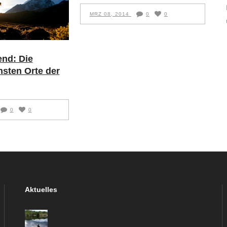
MRZ 08, 2014
0
0
nd: Die
hsten Orte der
0
0
Aktuelles