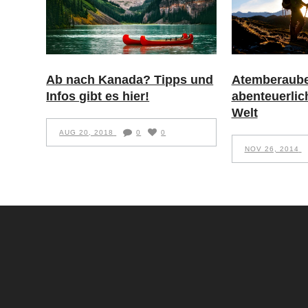
Ab nach Kanada? Tipps und
Atemberaube
Infos gibt es hier!
abenteuerlic
Welt
AUG 20, 2018
0
0
NOV 26, 2014