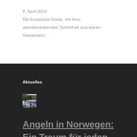
8. April 2024
Die kroatische Küste, mit ihrer
atemberaubenden Schönheit und klaren
Gewässern, …
Aktuelles
Angeln in Norwegen: