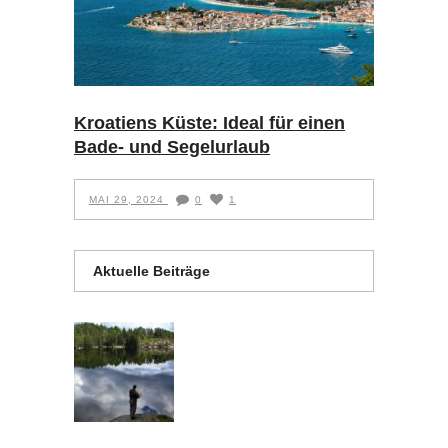
Kroatiens Küste: Ideal für einen
Bade- und Segelurlaub
MAI 29, 2024
0
1
Aktuelle Beiträge