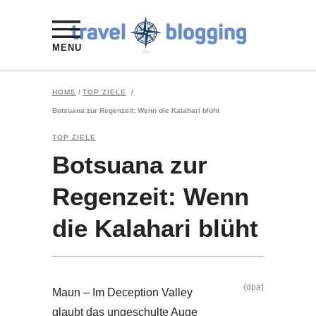
MENU
HOME
/
TOP ZIELE
/
Botsuana zur Regenzeit: Wenn die Kalahari blüht
TOP ZIELE
Botsuana zur
Regenzeit: Wenn
die Kalahari blüht
(dpa)
Maun – Im Deception Valley
glaubt das ungeschulte Auge