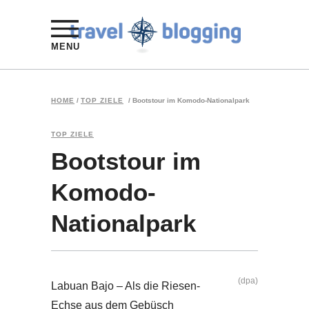
MENU
HOME
/
TOP ZIELE
/
Bootstour im Komodo-Nationalpark
TOP ZIELE
Bootstour im
Komodo-
Nationalpark
(dpa)
Labuan Bajo – Als die Riesen-
Echse aus dem Gebüsch