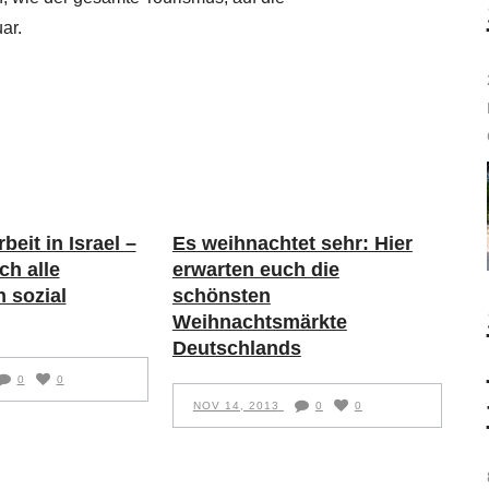
ar.
beit in Israel –
Es weihnachtet sehr: Hier
ch alle
erwarten euch die
n sozial
schönsten
Weihnachtsmärkte
Deutschlands
0
0
NOV 14, 2013
0
0