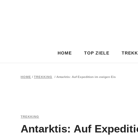
HOME
TOP ZIELE
TREKK
HOME
/
TREKKING
/
Antarktis: Auf Expedition im ewigen Eis
TREKKING
Antarktis: Auf Expedit