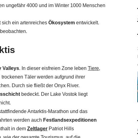
en ungefähr 4000 und im Winter 1000 Menschen
t sich ein artenreiches
Ökosystem
entwickelt.
 beobachten.
ktis
y Valleys
. In dieser eisfreien Zone leben
Tiere
,
e trockenen Täler werden aufgrund ihrer
chen. Durch sie fließt der Onyx River.
isschicht
bedeckt. Der Lake Vostok liegt
icht.
 stattfindende Antarktis-Marathon und das
fahrten werden auch
Festlandsexpeditionen
nthalt in dem
Zeltlager
Patriot Hills
, wie der gesamte Tourismus, auf die