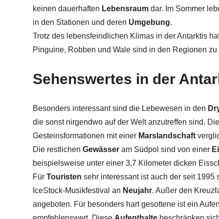
keinen dauerhaften
Lebensraum
dar. Im Sommer leb
in den Stationen und deren
Umgebung
.
Trotz des lebensfeindlichen Klimas in der Antarktis ha
Pinguine, Robben und Wale sind in den Regionen zu
Sehenswertes in der Antar
Besonders interessant sind die Lebewesen in den
Dr
die sonst nirgendwo auf der Welt anzutreffen sind. Di
Gesteinsformationen mit einer
Marslandschaft
vergli
Die restlichen
Gewässer
am Südpol sind von einer
E
beispielsweise unter einer 3,7 Kilometer dicken Eissch
Für
Touristen
sehr interessant ist auch der seit 1995
IceStock-Musikfestival an
Neujahr
. Außer den Kreuz
angeboten. Für besonders hart gesottene ist ein Aufe
empfehlenswert. Diese
Aufenthalte
beschränken sich