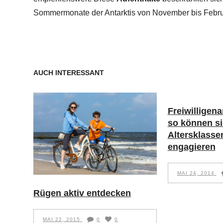
Sommermonate der Antarktis von November bis Febru
AUCH INTERESSANT
Freiwilligenar
so können si
Altersklasse
engagieren
MAI 24, 2014
Rügen aktiv entdecken
MAI 22, 2015
0
0