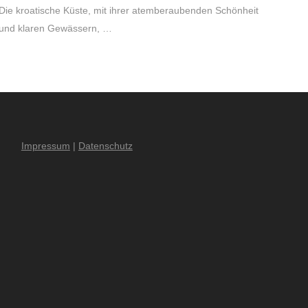
Die kroatische Küste, mit ihrer atemberaubenden Schönheit
und klaren Gewässern, …
Impressum
|
Datenschutz