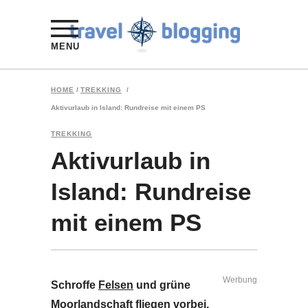
MENU
HOME
/
TREKKING
/
Aktivurlaub in Island: Rundreise mit einem PS
TREKKING
Aktivurlaub in
Island: Rundreise
mit einem PS
Werbung
Schroffe
Felsen
und grüne
Moorlandschaft fliegen vorbei,